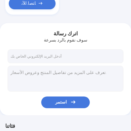
ﺎﺘﺼﻟ ﺍﻶﻧ
اترك رسالة
سوف نقوم بالرد بسرعة
استمر
فئاتنا